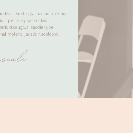
ndžiusi šimtus įvairiausių prekinių
 ir per laiką patikrintais
oteris džiaugtųsi kasdienybe,
nai moteriai jaustis nuostabiai.