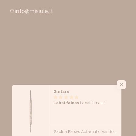
info@misiule.lt
Gintare
Labai fainas
Labai fainas :)
Sketch Brows Automatic Vandeniui Atsparus Išsukamas Antakių Pieštukas (įv. atspalvių)