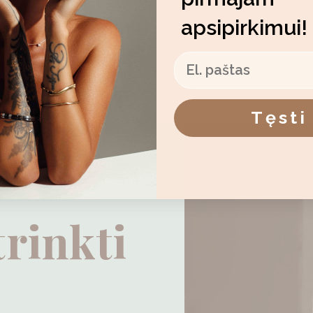
apsipirkimui!
El. paštas
Tęsti
trinkti