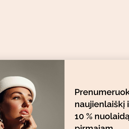
Prenumeruo
naujienlaiškį 
10 % nuolaid
pirmajam