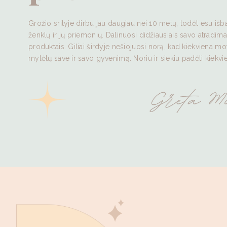
Grožio srityje dirbu jau daugiau nei 10 metų, todėl esu išba
ženklų ir jų priemonių. Dalinuosi didžiausiais savo atradimais
produktais. Giliai širdyje nešiojuosi norą, kad kiekviena m
mylėtų save ir savo gyvenimą. Noriu ir siekiu padėti kiekvie