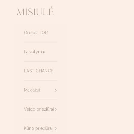
Pereiti prie turinio
Misiule.lt
Gretos TOP
Pasiūlymai
LAST CHANCE
Makiažui
Veido priežiūrai
Kūno priežiūrai