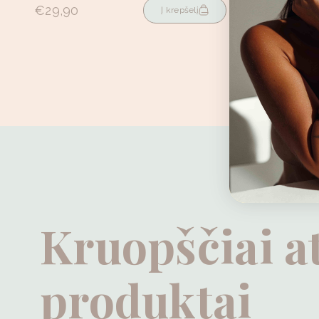
€29,90
Į krepšelį
Kruopščiai a
produktai