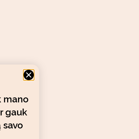
k mano
ir gauk
ą savo