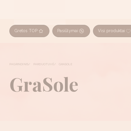
Gretos TOP
Pasiūlymai
Visi produktai
PAGRINDINIS
PARDUOTUVĖ
GRASOLE
GraSole