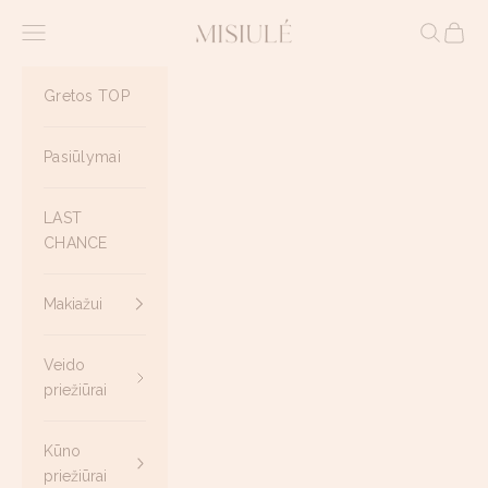
Pereiti prie turinio
Misiule.lt
Meniu
Paieška
Krepše
Gretos TOP
Pasiūlymai
LAST
CHANCE
Makiažui
Veido
priežiūrai
Kūno
priežiūrai