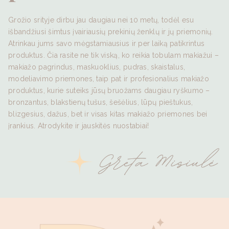
Grožio srityje dirbu jau daugiau nei 10 metų, todėl esu
išbandžiusi šimtus įvairiausių prekinių ženklų ir jų priemonių.
Atrinkau jums savo mėgstamiausius ir per laiką patikrintus
produktus. Čia rasite ne tik viską, ko reikia tobulam makiažui –
makiažo pagrindus, maskuoklius, pudras, skaistalus,
modeliavimo priemones, taip pat ir profesionalius makiažo
produktus, kurie suteiks jūsų bruožams daugiau ryškumo –
bronzantus, blakstienų tušus, šešėlius, lūpų pieštukus,
blizgesius, dažus, bet ir visas kitas makiažo priemones bei
įrankius. Atrodykite ir jauskitės nuostabiai!