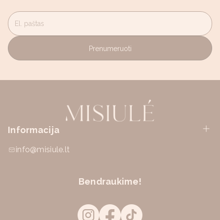
El. paštas
Prenumeruoti
Informacija
info@misiule.lt
Bendraukime!