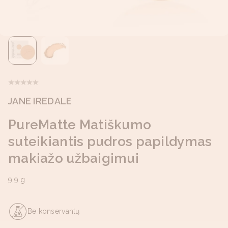
JANE IREDALE
PureMatte Matiškumo
suteikiantis pudros papildymas
makiažo užbaigimui
9,9 g
Be konservantų