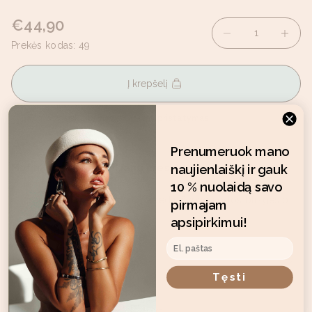
Pardavimo kaina
€44,90
Sumažinti kiekį
Padidinti 
Prekės kodas: 49
Į krepšelį
Saugus atsiskaitymas
Greitas pristatymas
Apie produktą
Prenumeruok mano
naujienlaiškį ir gauk
Matinį atspalvį suteikianti presuota pudra
, tinkanti
visiems odos tipams.
10 % nuolaidą savo
Ypatinga pudros formulė padeda išvengti odos blizgesio.
pirmajam
Sudėtyje nėra aliejų,...
apsipirkimui!
Skaityti daugiau
El. paštas
Panaudojimas
Tęsti
Sudedamosios dalys