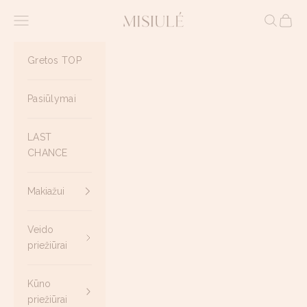
Pereiti prie turinio
Misiule.lt
Meniu
Paieška
Krepše
Gretos TOP
Pasiūlymai
LAST
CHANCE
Makiažui
Veido
priežiūrai
Kūno
priežiūrai