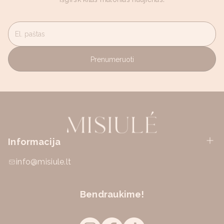
El. paštas
Prenumeruoti
Informacija
info@misiule.lt
Bendraukime!